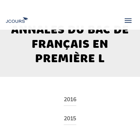
Skip
to
Menu
main
ANNALES DU BAC DE
content
FRANÇAIS EN
PREMIÈRE L
2016
Énoncé
2015
Énoncé