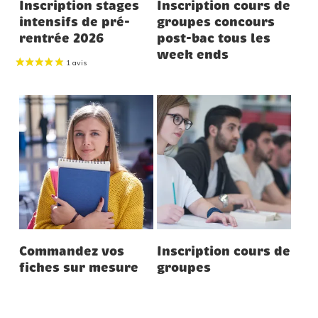
Inscription stages
Inscription cours de
produit
produit
intensifs de pré-
groupes concours
rentrée 2026
post-bac tous les
a
a
week ends
plusieurs
plusieurs
variations.
variations.
Les
Les
options
options
peuvent
peuvent
être
être
choisies
choisies
sur
sur
Ce
Ce
Etape Suivante
Etape Suivante
la
la
Commandez vos
Inscription cours de
produit
produit
fiches sur mesure
groupes
page
page
a
a
du
du
plusieurs
plusieurs
produit
produit