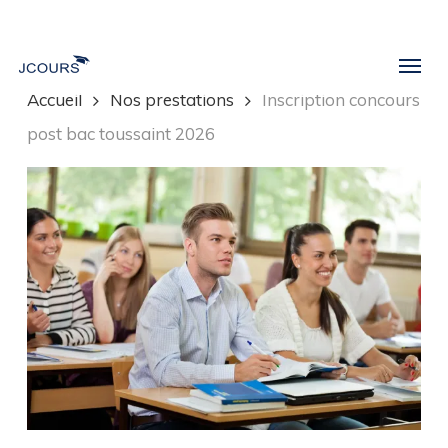
Skip
to
Menu
main
Accueil
Nos prestations
Inscription concours
content
post bac toussaint 2026