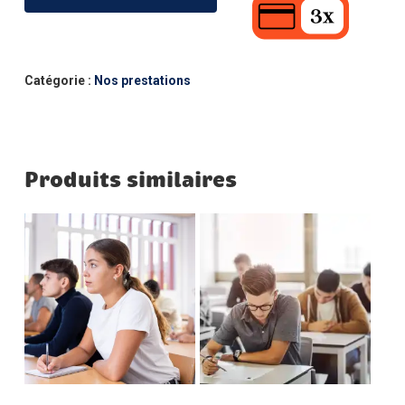
Catégorie :
Nos prestations
Produits similaires
Ce
Ce
Etape Suivante
Etape Suivante