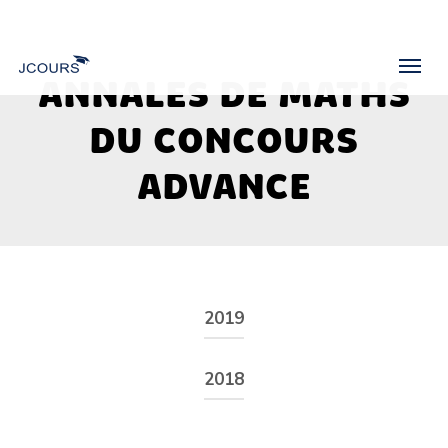
Skip
to
Menu
main
ANNALES DE MATHS
content
DU CONCOURS
ADVANCE
2019
Énoncé
2018
Énoncé